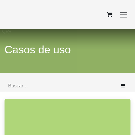
Ir al contenido
​ 🔧💡
Casos de uso